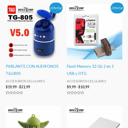
Rango
Rango
¡Oferta!
¡Oferta!
de
de
precios:
precios:
desde
desde
$19,99
$9,99
hasta
hasta
$21,99
$10,99
PARLANTE CON AUDIFONOS
Flash Memory 32 Gb 2 en 1
T&G805
USB y OTG
ACCESORIOS CELULARES
ACCESORIOS CELULARES
$
19,99
-
$
21,99
$
9,99
-
$
10,99
Valorado
Valorado
con
con
0
0
de
de
Rango
Rango
5
5
de
de
precios:
precios:
desde
desde
$14,99
$6,99