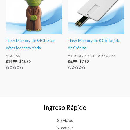
hasta
hasta
$16,50
$7,69
Flash Memory de 64Gb Star
Flash Memory de 8 Gb Tarjeta
Wars Maestro Yoda
de Crédito
FIGURAS
ARTICULOS PROMOCIONALES
$
14,99
-
$
16,50
$
6,99
-
$
7,69
Valorado
Valorado
con
con
0
0
de
de
5
5
Ingreso Rápido
Servicios
Nosotros