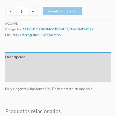
Añadir al carrito
-
+
SKU:
N/D
Categorías:
ARTICULOS PROMOCIONALES
,
FLASH MEMORY
Etiquetas:
Esferográfico
,
Flash Memory
Descripción
Información adicional
Valoraciones (0)
Muy elegante y bastante útil, Flash y esfero en uno solo.
Productos relacionados