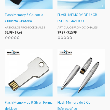
Flash Memory 8 Gb con la
FLASH MEMORY DE 16GB
Cubierta Giratoria
ESFEROGRAFICO
ARTICULOS PROMOCIONALES
ARTICULOS PROMOCIONALES
$
6,99
-
$
7,69
$
9,99
-
$
10,99
Valorado
Valorado
con
con
0
0
de
de
Rango
Rango
5
5
de
de
precios:
precios:
desde
desde
$6,99
$8,50
hasta
hasta
$7,69
$9,35
Flash Memory de 8 Gb en Forma
Flash Memory de 8 Gb
de Llave
Esferográfico