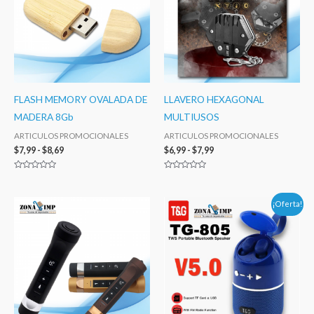
hasta
hasta
$8,69
$7,99
FLASH MEMORY OVALADA DE
LLAVERO HEXAGONAL
MADERA 8Gb
MULTIUSOS
ARTICULOS PROMOCIONALES
ARTICULOS PROMOCIONALES
$
7,99
-
$
8,69
$
6,99
-
$
7,99
Valorado
Valorado
con
con
0
0
de
de
Rango
Rango
¡Oferta!
5
5
de
de
precios:
precios:
desde
desde
$19,99
$19,99
hasta
hasta
$21,99
$21,99