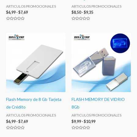
ARTICULOS PROMOCIONALES
ARTICULOS PROMOCIONALES
$
6,99
-
$
7,69
$
8,50
-
$
9,35
Valorado
Valorado
con
con
0
0
de
de
Rango
Rango
5
5
de
de
precios:
precios:
desde
desde
$6,99
$9,99
hasta
hasta
$7,69
$10,99
Flash Memory de 8 Gb Tarjeta
FLASH MEMORY DE VIDRIO
de Crédito
8Gb
ARTICULOS PROMOCIONALES
ARTICULOS PROMOCIONALES
$
6,99
-
$
7,69
$
9,99
-
$
10,99
Valorado
Valorado
con
con