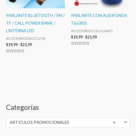
PARLANTE BLUETOOTH / FM /
PARLANTE CON AUDIFONOS
TF / CALL POWER BANK /
T&G805
LINTERNA LED
ACCESORIOS CELULARES
$
19,99
-
$
21,99
ACCESORIOS BICICLETA
$
19,99
-
$
21,99
Valorado
con
0
Valorado
de
con
5
0
de
5
Categorías
P
P
r
r
ARTICULOS PROMOCIONALES
×
e
e
c
c