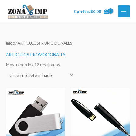
Ir
al
Carrito/
$
0,00
contenido
Inicio
/ ARTICULOS PROMOCIONALES
ARTICULOS PROMOCIONALES
Mostrando los 12 resultados
Rango
Rango
de
de
precios:
precios:
desde
desde
$6,99
$9,99
hasta
hasta
$7,69
$10,99