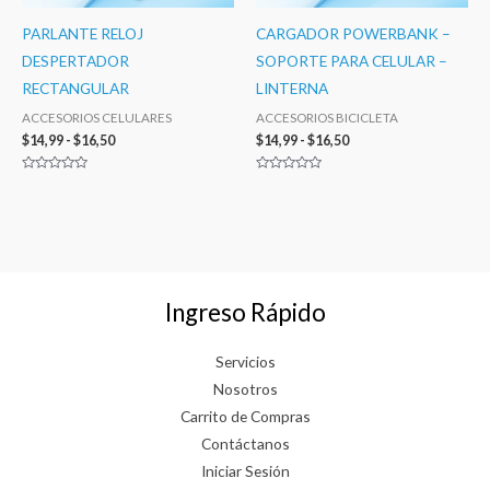
PARLANTE RELOJ
CARGADOR POWERBANK –
DESPERTADOR
SOPORTE PARA CELULAR –
RECTANGULAR
LINTERNA
ACCESORIOS CELULARES
ACCESORIOS BICICLETA
$
14,99
-
$
16,50
$
14,99
-
$
16,50
Valorado
Valorado
con
con
0
0
de
de
5
5
Ingreso Rápido
Servicios
Nosotros
Carrito de Compras
Contáctanos
Iniciar Sesión