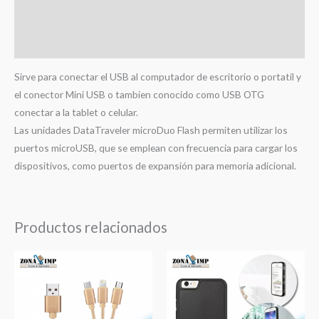
Información adicional
Valoraciones (0)
Sirve para conectar el USB al computador de escritorio o portatil y
el conector Mini USB o tambien conocido como USB OTG
conectar a la tablet o celular.
Las unidades DataTraveler microDuo Flash permiten utilizar los
puertos microUSB, que se emplean con frecuencia para cargar los
dispositivos, como puertos de expansión para memoria adicional.
Productos relacionados
Rango
Rango
de
de
precios:
precios:
desde
desde
$2,99
$2,99
hasta
hasta