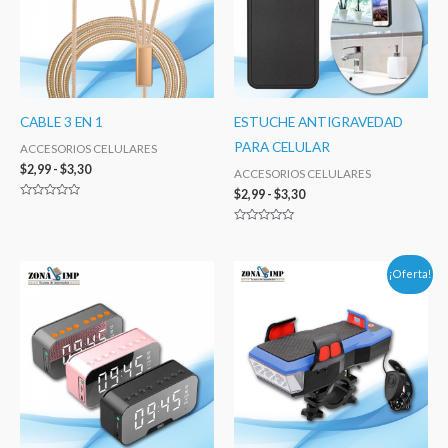
$3,30
$3,30
CABLE 3 EN 1
ESTUCHE ANTIGRAVEDAD
PARA CELULAR
ACCESORIOS CELULARES
$
2,99
-
$
3,30
ACCESORIOS CELULARES
$
2,99
-
$
3,30
Valorado
con
0
Valorado
de
con
5
0
de
Rango
Rango
¡Oferta!
5
de
de
precios:
precios:
desde
desde
$14,99
$14,99
hasta
hasta
$16,50
$16,50