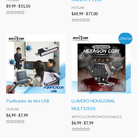
$
9,99
-
$
11,50
HOGAR
$
69,99
-
$
77,00
Valorado
con
0
Valorado
de
con
5
0
de
Rango
Rango
¡Oferta!
5
de
de
precios:
precios:
desde
desde
$6,99
$6,99
hasta
hasta
$7,99
$7,99
Purificador de Aire USB
LLAVERO HEXAGONAL
MULTIUSOS
HOGAR
$
6,99
-
$
7,99
ARTICULOS PROMOCIONALES
$
6,99
-
$
7,99
Valorado
con
0
Valorado
de