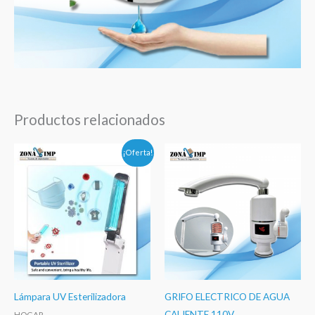
Productos relacionados
Rango
Rango
¡Oferta!
de
de
precios:
precios:
desde
desde
$9,99
$69,99
hasta
hasta
$11,50
$77,00
Lámpara UV Esterilizadora
GRIFO ELECTRICO DE AGUA
CALIENTE 110V
HOGAR