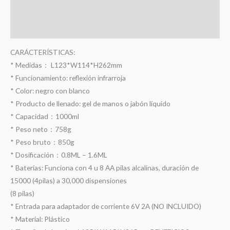
Información adicional
Valoraciones (0)
CARÁCTERÍSTICAS:
* Medidas： L123*W114*H262mm
* Funcionamiento: reflexión infrarroja
* Color: negro con blanco
* Producto de llenado: gel de manos o jabón líquido
* Capacidad：1000ml
* Peso neto：758g
* Peso bruto：850g
* Dosificación：0.8ML – 1.6ML
* Baterías: Funciona con 4 u 8 AA pilas alcalinas, duración de
15000 (4pilas) a 30,000 dispensiones
(8 pilas)
* Entrada para adaptador de corriente 6V 2A (NO INCLUIDO)
* Material: Plástico