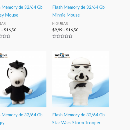
h Memory de 32/64 Gb
Flash Memory de 32/64 Gb
ey Mouse
Minnie Mouse
RAS
FIGURAS
9
-
$
16,50
$
9,99
-
$
16,50
ado
Valorado
con
0
de
Rango
Rango
5
de
de
precios:
precios:
desde
desde
$9,99
$9,99
hasta
hasta
$16,50
$16,50
h Memory de 32/64 Gb
Flash Memory de 32/64 Gb
py
Star Wars Storm Trooper