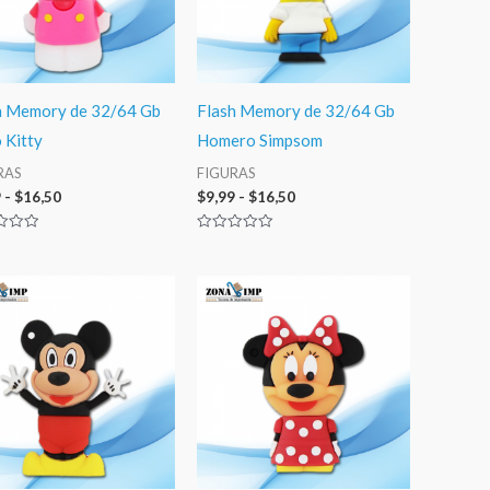
h Memory de 32/64 Gb
Flash Memory de 32/64 Gb
 Kitty
Homero Simpsom
RAS
FIGURAS
9
-
$
16,50
$
9,99
-
$
16,50
ado
Valorado
con
0
de
Rango
Rango
5
de
de
precios:
precios:
desde
desde
$9,99
$9,99
hasta
hasta
$16,50
$16,50