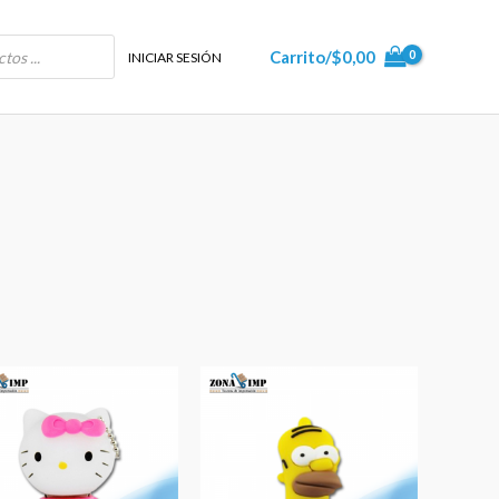
Carrito/
$
0,00
INICIAR SESIÓN
Rango
Rango
de
de
precios:
precios:
desde
desde
$9,99
$9,99
hasta
hasta
$16,50
$16,50