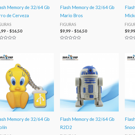
ash Memory de 32/64 Gb
Flash Memory de 32/64 Gb
Flas
rro de Cerveza
Mario Bros
Mick
GURAS
FIGURAS
FIGU
,99
-
$
16,50
$
9,99
-
$
16,50
$
9,9
lorado
Valorado
Valor
n
con
con
0
0
de
de
Rango
Rango
5
5
de
de
precios:
precios:
desde
desde
$9,99
$9,99
hasta
hasta
$16,50
$16,50
ash Memory de 32/64 Gb
Flash Memory de 32/64 Gb
Flas
olín
R2D2
Snoo