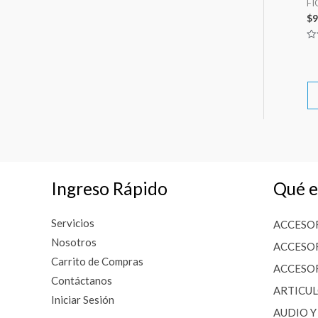
FI
$
9
Va
co
0
de
5
Ingreso Rápido
Qué e
Servicios
ACCESOR
Nosotros
ACCESOR
Carrito de Compras
ACCESOR
Contáctanos
ARTICU
Iniciar Sesión
AUDIO Y