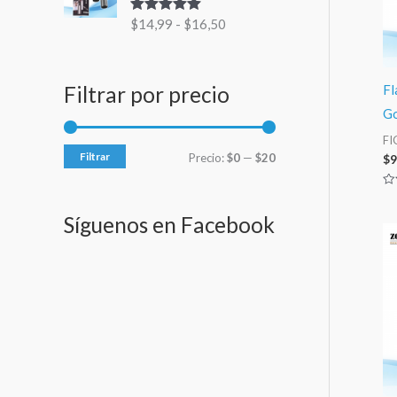
g
i
i
$
14,99
-
$
16,50
Valorado
o
m
m
con
5.00
de
d
5
o
o
e
p
Filtrar por precio
Fl
r
G
e
FI
c
Filtrar
Precio:
$0
—
$20
$
9
i
o
Va
s
co
0
Síguenos en Facebook
:
de
5
d
e
s
d
e
$
1
4