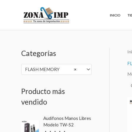
Ir
al
INICIO
TI
contenido
Categorías
In
P
P
r
r
F
FLASH MEMORY
×
e
e
Mo
c
c
i
i
Producto más
o
o
vendido
m
m
R
í
á
Audífonos Manos Libres
a
Modelo TW-S2
n
x
n