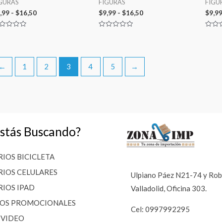
GURAS
FIGURAS
FIGU
,99
-
$
16,50
$
9,99
-
$
16,50
$
9,9
lorado
Valorado
Valor
n
con
con
0
0
de
de
5
5
←
1
2
3
4
5
→
stás Buscando?
IOS BICICLETA
IOS CELULARES
Ulpiano Páez N21-74 y Roble
IOS IPAD
Valladolid, Oficina 303.
LOS PROMOCIONALES
Cel: 0997992295
 VIDEO