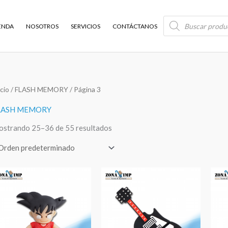
BÚSQUEDA
DE
ENDA
NOSOTROS
SERVICIOS
CONTÁCTANOS
PRODUCTOS
icio
/
FLASH MEMORY
/ Página 3
LASH MEMORY
strando 25–36 de 55 resultados
Rango
Rango
de
de
precios:
precios:
desde
desde
$9,99
$9,99
hasta
hasta
$16,50
$16,50