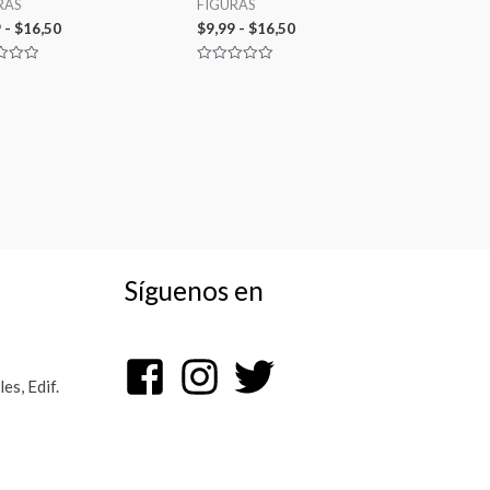
RAS
FIGURAS
9
-
$
16,50
$
9,99
-
$
16,50
ado
Valorado
con
0
de
5
Síguenos en
s, Edif.